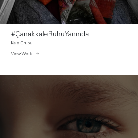
#ÇanakkaleRuhuYanında
Kale Grubu
View Work