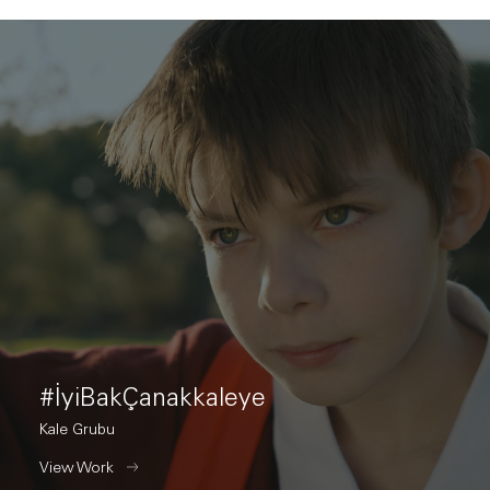
#İyiBakÇanakkaleye
Kale Grubu
View Work